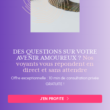
DES QUESTIONS SUR VOTRE
AVENIR AMOUREUX ?
Nos
voyants vous répondent en
direct et sans attendre
Offre exceptionnelle : 10 min de consultation privée
GRATUITE !
J'EN PROFITE