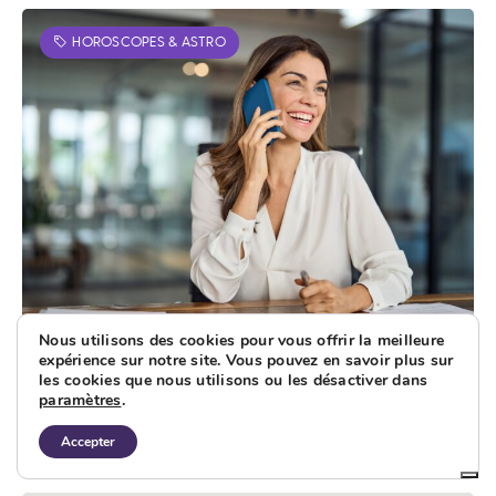
HOROSCOPES & ASTRO
Nous utilisons des cookies pour vous offrir la meilleure
expérience sur notre site. Vous pouvez en savoir plus sur
Horoscope Cancer 2026 : prévisions
les cookies que nous utilisons ou les désactiver dans
paramètres
.
complètes pour votre signe
Accepter
LIRE LA SUITE