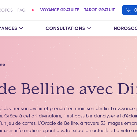
0
VOYANCE GRATUITE
TAROT GRATUIT
ROPOS
FAQ
YANCES
CONSULTATIONS
HOROSCO
ine
de Belline avec D
é deviner son avenir et prendre en main son destin. La voyance p
. Grâce à cet art divinatoire, il est possible d’analyser et d’éclair
d’un jeu de cartes. L’Oracle de Belline, à travers 53 images emp
ieuses informations quant à votre situation actuelle et à votre av