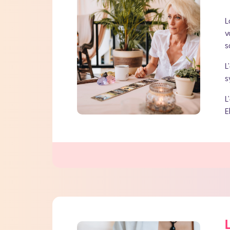
L
v
s
L
s
L
E