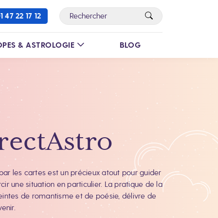
1 47 22 17 12
PES & ASTROLOGIE
BLOG
irectAstro
ar les cartes est un précieux atout pour guider
cir une situation en particulier. La pratique de la
reintes de romantisme et de poésie, délivre de
enir.