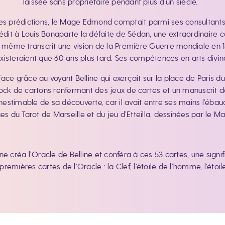
laissée sans propriétaire pendant plus d’un siècle.
ses prédictions, le Mage Edmond comptait parmi ses consultant
rédit à Louis Bonaparte la défaite de Sédan, une extraordinaire car
 même transcrit une vision de la Première Guerre mondiale en 
’existeraient que 60 ans plus tard. Ses compétences en arts div
rface grâce au voyant Belline qui exerçait sur la place de Paris d
 stock de cartons renfermant des jeux de cartes et un manuscrit 
inestimable de sa découverte, car il avait entre ses mains l’ébau
ues du Tarot de Marseille et du jeu d’Etteilla, dessinées par le M
ine créa l’Oracle de Belline et conféra à ces 53 cartes, une sig
premières cartes de l’Oracle : la Clef, l’étoile de l’homme, l’étoi