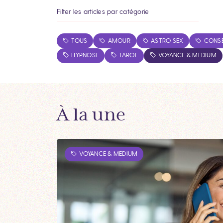
Filter les articles par catégorie
TOUS
AMOUR
ASTRO SEX
CONSE
HYPNOSE
TAROT
VOYANCE & MEDIUM
À la une
VOYANCE & MEDIUM