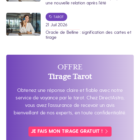
une nouvelle relation après l’été
TAROT
21 Juil 2026
Oracle de Belline : signification des cartes et
tirage
OFFRE
Tirage Tarot
Obtenez une réponse claire et fiable avec notre
service de voyance par le tarot. Chez DirectAstro,
vous avez l’assurance de recevoir un avis
bienveillant de nos experts, en toute confidentialité.
JE FAIS MON TIRAGE GRATUIT !