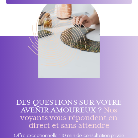
DES QUESTIONS SUR VOTRE
AVENIR AMOUREUX ?
Nos
voyants vous répondent en
direct et sans attendre
Offre exceptionnelle : 10 min de consultation privée