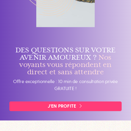
DES QUESTIONS SUR VOTRE
AVENIR AMOUREUX ?
Nos
voyants vous répondent en
direct et sans attendre
Offre exceptionnelle : 10 min de consultation privée
GRATUITE !
J'EN PROFITE